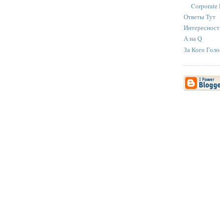
Corporate 
Ответы Тут
Интересност
А на Q
За Кого Голо