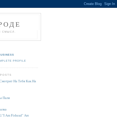
РОДЕ
И СМЫСЛ.
USINESS
MPLETE PROFILE
 POSTS
Смотрит На Тебя Как На
ы Пали
валка
] "I Am Fishead" Are