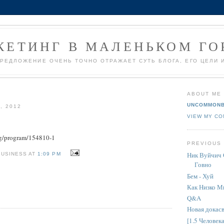
КЕТИНГ В МАЛЕНЬКОМ ГО
РЕДЛОЖЕНИЕ ОЧЕНЬ ТОЧНО ОТРАЖАЕТ СУТЬ БЛОГА, ЕГО ЦЕЛИ 
ABOUT ME
UNCOMMONB
, 2012
VIEW MY CO
rg/program/154810-1
PREVIOUS
Ник Вуйчич 
USINESS AT
1:09 PM
Говно
Бем - Хуй
Как Низко М
Q&A
Новая докас
[1.5 Человека