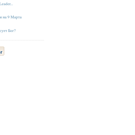
Leader...
и на 9 Марта
сует Бог?