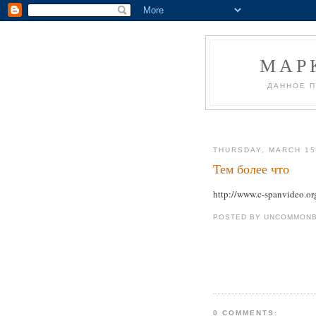
МАР
ДАННОЕ П
THURSDAY, MARCH 15
Тем более что
http://www.c-spanvideo.o
POSTED BY UNCOMMONB
0 COMMENTS: